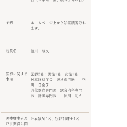
予約
ホームページ上から診察順番取れ
ます。
院長名
恒川 明久
医師に関する
医師2名：男性1名 女性1名
事項
日本眼科学会 眼科専門医 恒
川 日南子
消化器病専門医 総合内科専門
医 肝臓専門医 恒川 明久
医療従事者及
准看護師4名、視能訓練士1名
び従業員に関